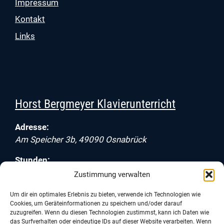
Impressum
Kontakt
Links
Horst Bergmeyer Klavierunterricht
Adresse:
Am Speicher 3b
,
49090
Osnabrück
Stunden:
Montag, Dienstag, Mittwoch, Donnerstag, Freitag
Zustimmung verwalten
10:00 – 22:00
Um dir ein optimales Erlebnis zu bieten, verwende ich Technologien wie
Samstag
Cookies, um Geräteinformationen zu speichern und/oder darauf
10:00 – 19:00
zuzugreifen. Wenn du diesen Technologien zustimmst, kann ich Daten wie
das Surfverhalten oder eindeutige IDs auf dieser Website verarbeiten. Wenn